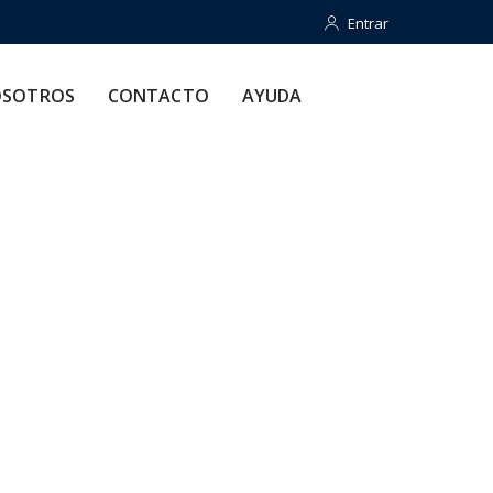
Entrar
Entrar
CONTACTO
AYUDA
SOTROS
CONTACTO
AYUDA