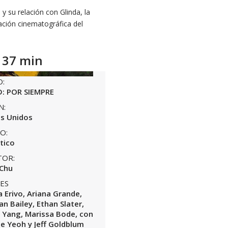
y su relación con Glinda, la
ación cinematográfica del
137 min
O:
: POR SIEMPRE
N:
s Unidos
O:
tico
TOR:
 Chu
ES
a Erivo, Ariana Grande,
an Bailey, Ethan Slater,
Yang, Marissa Bode, con
le Yeoh y Jeff Goldblum