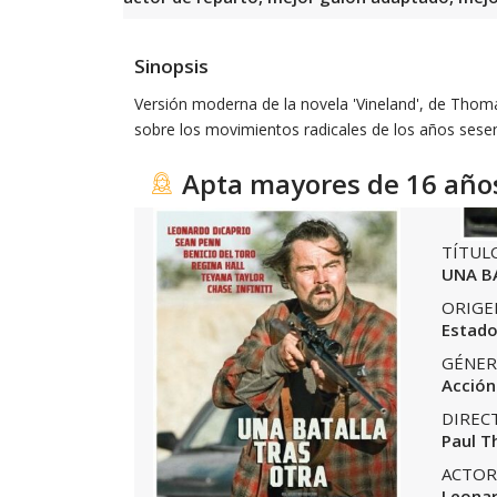
Sinopsis
Versión moderna de la novela 'Vineland', de Thom
sobre los movimientos radicales de los años sese
Apta mayores de 16 año
TÍTUL
UNA B
ORIGE
Estado
GÉNER
Acción
DIREC
Paul T
ACTOR
Leonar