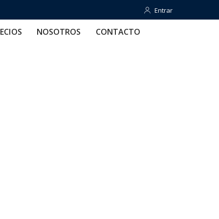
Entrar
Entrar
OTROS
CONTACTO
AYUDA
ECIOS
NOSOTROS
CONTACTO