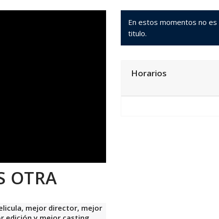
En estos momentos no es po
titulo.
Horarios
S OTRA
icula, mejor director, mejor
r edición y mejor casting