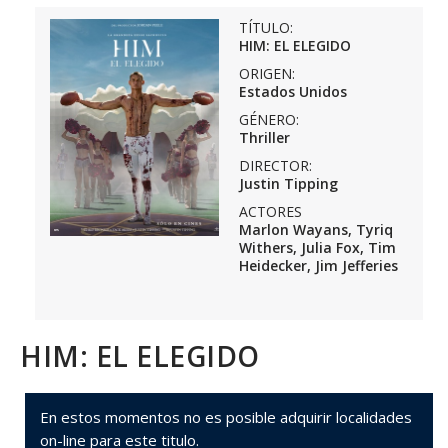
TÍTULO:
HIM: EL ELEGIDO
ORIGEN:
Estados Unidos
GÉNERO:
Thriller
DIRECTOR:
Justin Tipping
ACTORES
Marlon Wayans, Tyriq
Withers, Julia Fox, Tim
Heidecker, Jim Jefferies
HIM: EL ELEGIDO
En estos momentos no es posible adquirir localidades
on-line para este titulo.