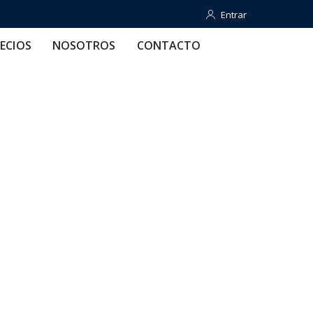
Entrar
Entrar
OTROS
CONTACTO
AYUDA
ECIOS
NOSOTROS
CONTACTO