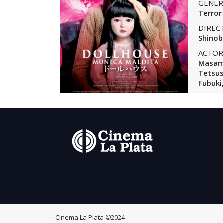
GÉNER
Terror
DIREC
Shinob
ACTOR
Masami
Tetsus
Fubuki
Cinema La Plata
©2024