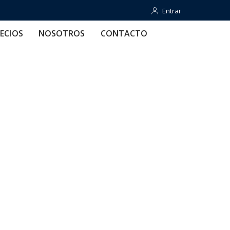
Entrar
Entrar
OTROS
CONTACTO
AYUDA
ECIOS
NOSOTROS
CONTACTO