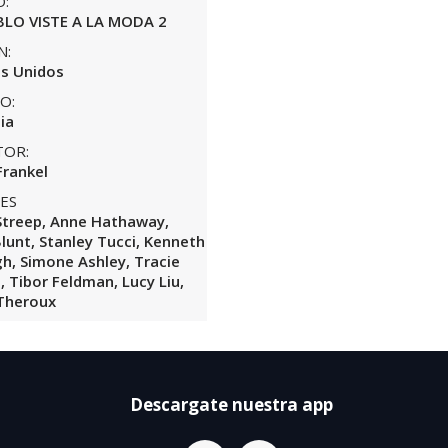
O:
BLO VISTE A LA MODA 2
N:
s Unidos
O:
ia
TOR:
Frankel
ES
Streep, Anne Hathaway,
Blunt, Stanley Tucci, Kenneth
h, Simone Ashley, Tracie
 Tibor Feldman, Lucy Liu,
 Theroux
Descargate nuestra app