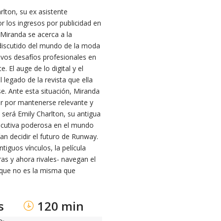
rlton, su ex asistente
r los ingresos por publicidad en
Miranda se acerca a la
indiscutido del mundo de la moda
evos desafíos profesionales en
 El auge de lo digital y el
 legado de la revista que ella
se. Ante esta situación, Miranda
ar por mantenerse relevante y
 será Emily Charlton, su antigua
jecutiva poderosa en el mundo
an decidir el futuro de Runway.
iguos vínculos, la película
s y ahora rivales- navegan el
a que no es la misma que
s
120 min