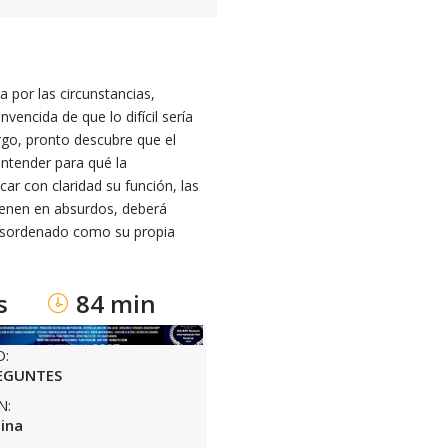
a por las circunstancias,
vencida de que lo difícil sería
rgo, pronto descubre que el
ntender para qué la
car con claridad su función, las
tienen en absurdos, deberá
desordenado como su propia
s
84 min
O:
EGUNTES
N:
ina