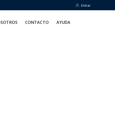
Entrar
Entrar
CONTACTO
AYUDA
SOTROS
CONTACTO
AYUDA