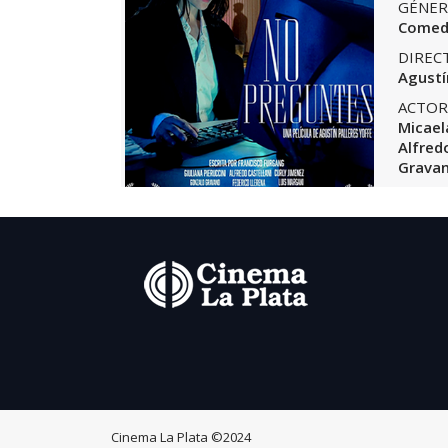
GÉNER
Comed
DIREC
Agustí
ACTOR
Micael
Alfred
Grava
Cinema La Plata
©2024