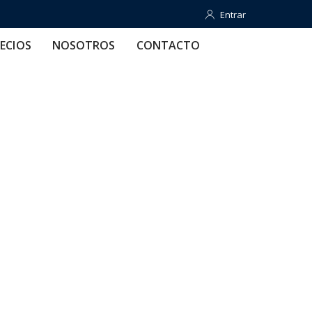
Entrar
Entrar
OTROS
CONTACTO
AYUDA
ECIOS
NOSOTROS
CONTACTO