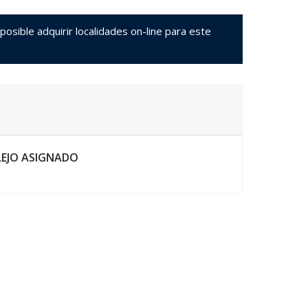
sible adquirir localidades on-line para este
LEJO ASIGNADO