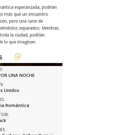
omántica esperanzada, podrían
lgo más que un encuentro
en, pero una serie de
niéndolos separados. Mientras
 toda la ciudad, podrían
e lo que imaginan.
s
O:
POR UNA NOCHE
N:
s Unidos
O:
ia Romántica
TOR:
uck
ES