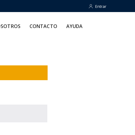
Entrar
Entrar
CONTACTO
AYUDA
SOTROS
CONTACTO
AYUDA