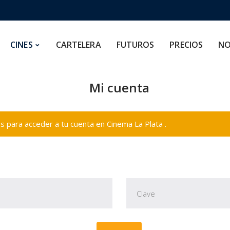
CARTELERA
FUTUROS
PRECIOS
NOSOTROS
CINES
CARTELERA
FUTUROS
PRECIOS
NO
Mi cuenta
 para acceder a tu cuenta en Cinema La Plata .