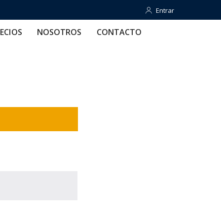
Entrar
Entrar
OTROS
CONTACTO
AYUDA
ECIOS
NOSOTROS
CONTACTO