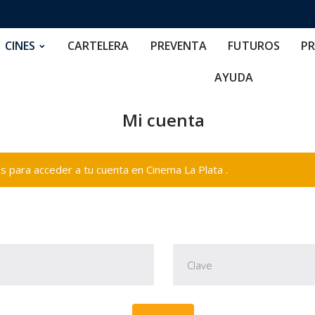
RTELERA
PREVENTA
FUTUROS
PRECIOS
NOS
CINES
CARTELERA
PREVENTA
FUTUROS
PR
AYUDA
Mi cuenta
 para acceder a tu cuenta en Cinema La Plata .