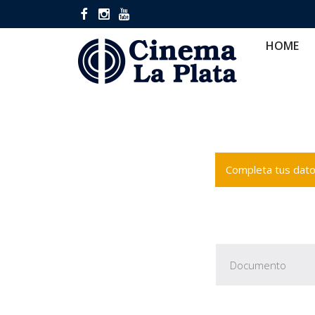
HOME
CINES
CA
HOME
Completa tus datos