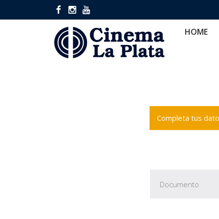
HOME
CINES
CA
HOME
Completa tus datos