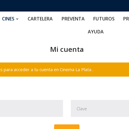
RTELERA
PREVENTA
FUTUROS
PRECIOS
NOS
CINES
CARTELERA
PREVENTA
FUTUROS
PR
AYUDA
Mi cuenta
 para acceder a tu cuenta en Cinema La Plata .