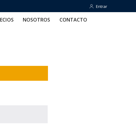
Entrar
Entrar
OTROS
CONTACTO
AYUDA
ECIOS
NOSOTROS
CONTACTO