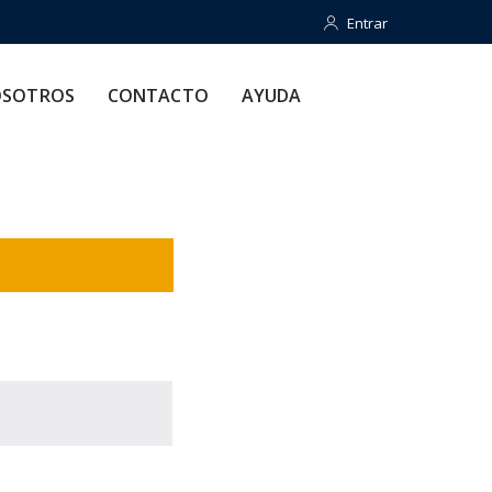
Entrar
Entrar
CONTACTO
AYUDA
SOTROS
CONTACTO
AYUDA