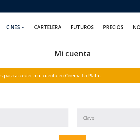
CARTELERA
FUTUROS
PRECIOS
NOSOTROS
CINES
CARTELERA
FUTUROS
PRECIOS
NO
Mi cuenta
 para acceder a tu cuenta en Cinema La Plata .