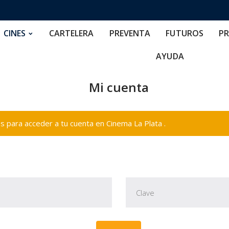
RTELERA
PREVENTA
FUTUROS
PRECIOS
NOS
CINES
CARTELERA
PREVENTA
FUTUROS
PR
AYUDA
Mi cuenta
 para acceder a tu cuenta en Cinema La Plata .