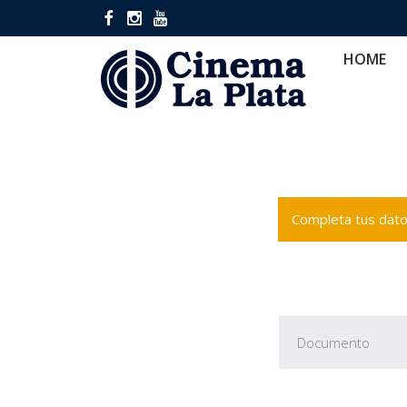
HOME
CINES
CA
HOME
Completa tus datos