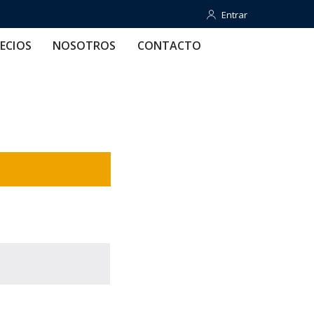
Entrar
Entrar
OTROS
CONTACTO
AYUDA
ECIOS
NOSOTROS
CONTACTO