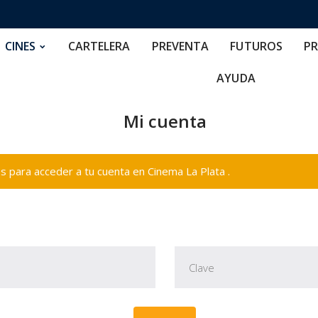
RTELERA
PREVENTA
FUTUROS
PRECIOS
NOS
CINES
CARTELERA
PREVENTA
FUTUROS
PR
AYUDA
Mi cuenta
 para acceder a tu cuenta en Cinema La Plata .