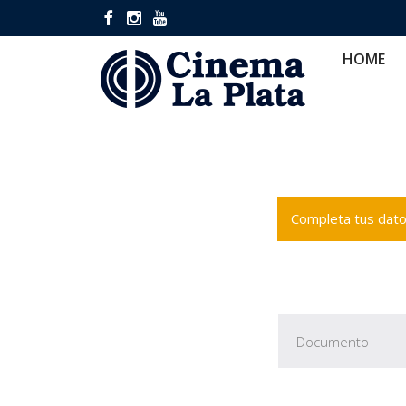
HOME
CINES
CA
HOME
Completa tus datos