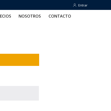
Entrar
Entrar
OTROS
CONTACTO
AYUDA
ECIOS
NOSOTROS
CONTACTO