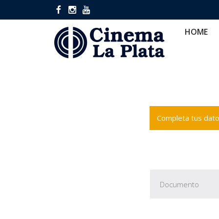
HOME
CINES
CA
HOME
Completa tus datos