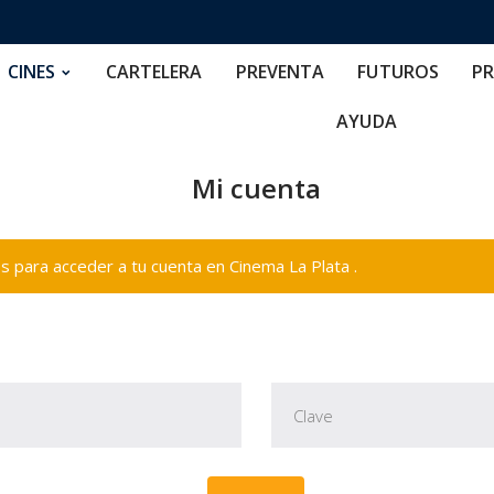
RTELERA
PREVENTA
FUTUROS
PRECIOS
NOS
CINES
CARTELERA
PREVENTA
FUTUROS
PR
AYUDA
Mi cuenta
 para acceder a tu cuenta en Cinema La Plata .