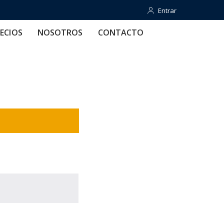
Entrar
Entrar
OTROS
CONTACTO
AYUDA
ECIOS
NOSOTROS
CONTACTO