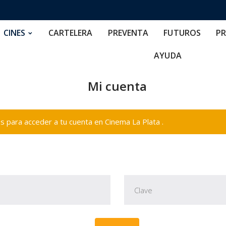
RTELERA
PREVENTA
FUTUROS
PRECIOS
NOS
CINES
CARTELERA
PREVENTA
FUTUROS
PR
AYUDA
Mi cuenta
 para acceder a tu cuenta en Cinema La Plata .