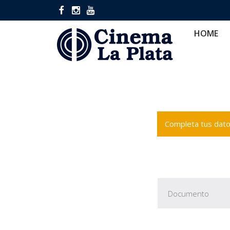
HOME
CINES
CA
HOME
Completa tus datos