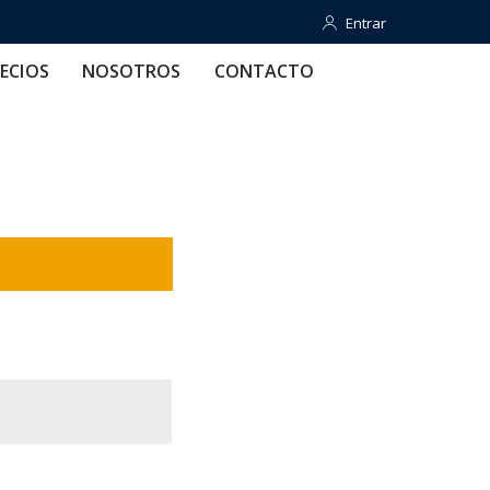
Entrar
Entrar
OTROS
CONTACTO
AYUDA
ECIOS
NOSOTROS
CONTACTO