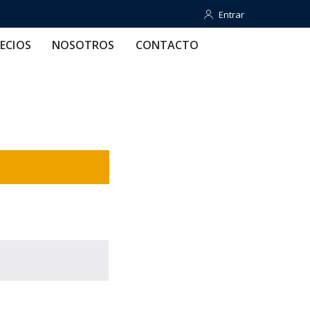
Entrar
Entrar
OTROS
CONTACTO
AYUDA
ECIOS
NOSOTROS
CONTACTO