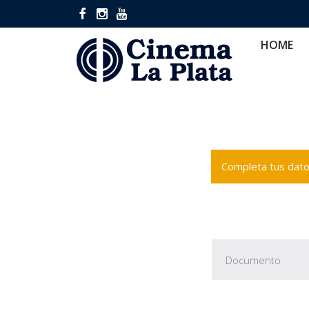
HOME
CINES
CA
HOME
Completa tus datos