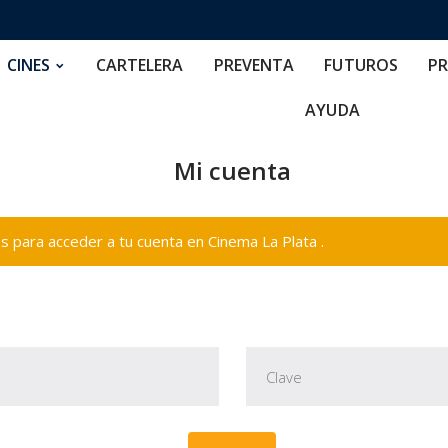
RTELERA
PREVENTA
FUTUROS
PRECIOS
NOS
CINES
CARTELERA
PREVENTA
FUTUROS
PR
AYUDA
Mi cuenta
 para acceder a tu cuenta en Cinema La Plata .