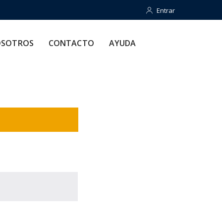
Entrar
Entrar
CONTACTO
AYUDA
SOTROS
CONTACTO
AYUDA