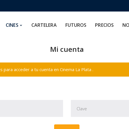
CARTELERA
FUTUROS
PRECIOS
NOSOTROS
CINES
CARTELERA
FUTUROS
PRECIOS
NO
Mi cuenta
 para acceder a tu cuenta en Cinema La Plata .