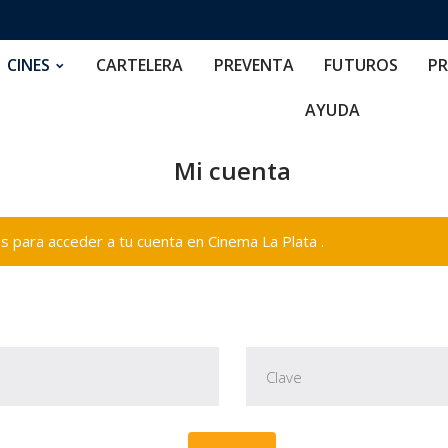
RTELERA
PREVENTA
FUTUROS
PRECIOS
NOS
CINES
CARTELERA
PREVENTA
FUTUROS
PR
AYUDA
Mi cuenta
 para acceder a tu cuenta en Cinema La Plata .