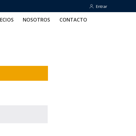
Entrar
Entrar
OTROS
CONTACTO
AYUDA
ECIOS
NOSOTROS
CONTACTO