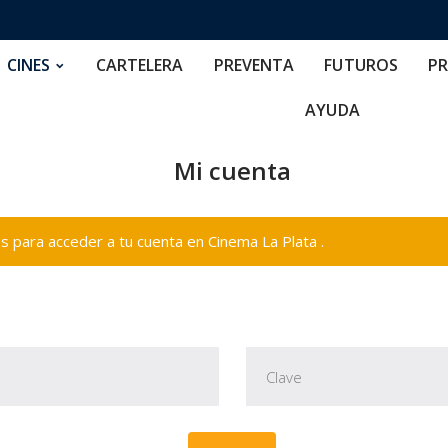
RTELERA
PREVENTA
FUTUROS
PRECIOS
NOS
CINES
CARTELERA
PREVENTA
FUTUROS
PR
AYUDA
Mi cuenta
 para acceder a tu cuenta en Cinema La Plata .