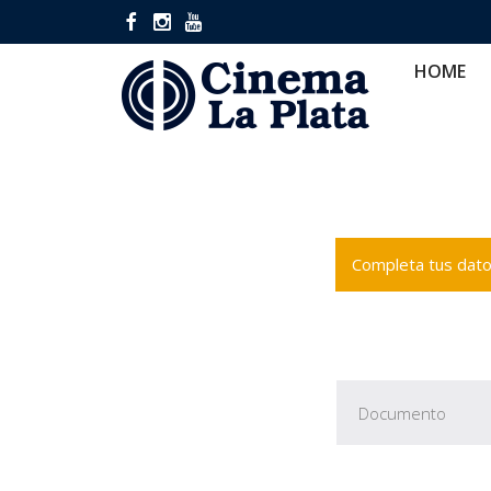
HOME
CINES
CA
HOME
Completa tus datos