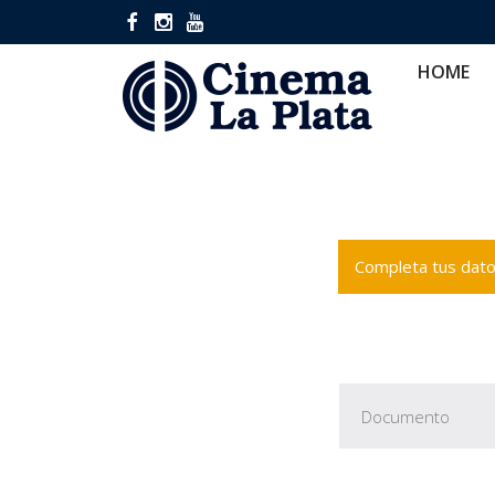
HOME
CINES
CA
HOME
Completa tus datos