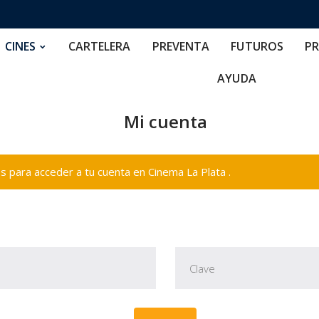
RTELERA
PREVENTA
FUTUROS
PRECIOS
NOS
CINES
CARTELERA
PREVENTA
FUTUROS
PR
AYUDA
Mi cuenta
 para acceder a tu cuenta en Cinema La Plata .