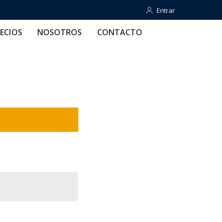
Entrar
Entrar
OTROS
CONTACTO
AYUDA
ECIOS
NOSOTROS
CONTACTO