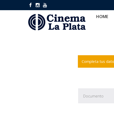
HOME
CINES
CA
HOME
Completa tus datos