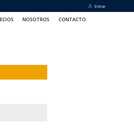
Entrar
Entrar
OTROS
CONTACTO
AYUDA
ECIOS
NOSOTROS
CONTACTO