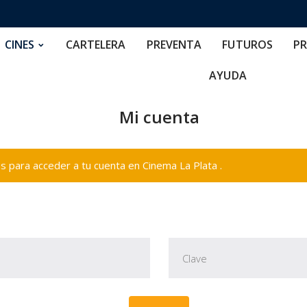
RTELERA
PREVENTA
FUTUROS
PRECIOS
NOS
CINES
CARTELERA
PREVENTA
FUTUROS
PR
AYUDA
Mi cuenta
 para acceder a tu cuenta en Cinema La Plata .