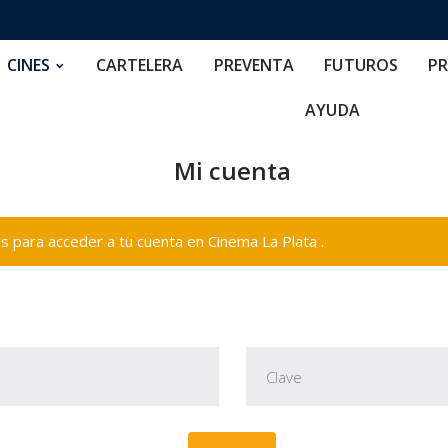
RTELERA
PREVENTA
FUTUROS
PRECIOS
NOS
CINES
CARTELERA
PREVENTA
FUTUROS
PR
AYUDA
Mi cuenta
 para acceder a tu cuenta en Cinema La Plata .