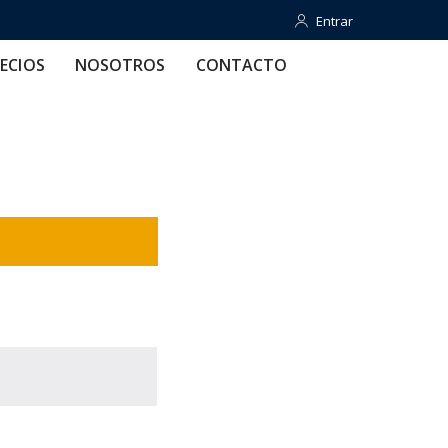
Entrar
Entrar
OTROS
CONTACTO
AYUDA
ECIOS
NOSOTROS
CONTACTO