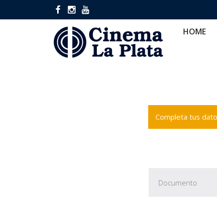
HOME
CINES
CA
HOME
Completa tus datos