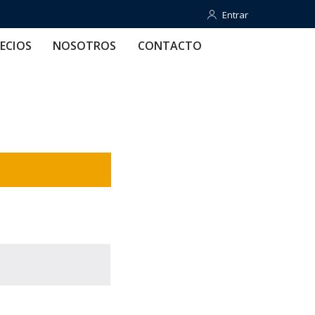
Entrar
Entrar
OTROS
CONTACTO
AYUDA
ECIOS
NOSOTROS
CONTACTO