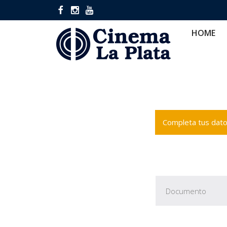
HOME
CINES
CA
HOME
Completa tus datos