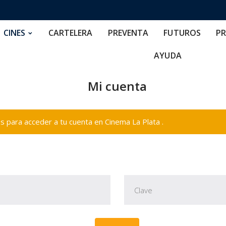
RTELERA
PREVENTA
FUTUROS
PRECIOS
NOS
CINES
CARTELERA
PREVENTA
FUTUROS
PR
AYUDA
Mi cuenta
 para acceder a tu cuenta en Cinema La Plata .