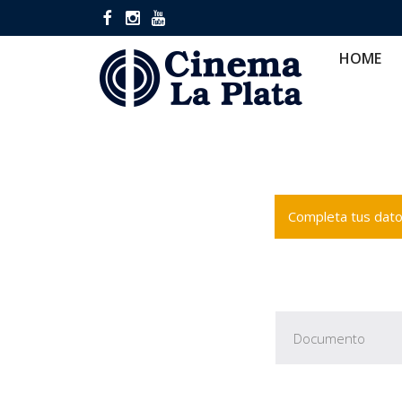
HOME
CINES
CA
HOME
Completa tus datos