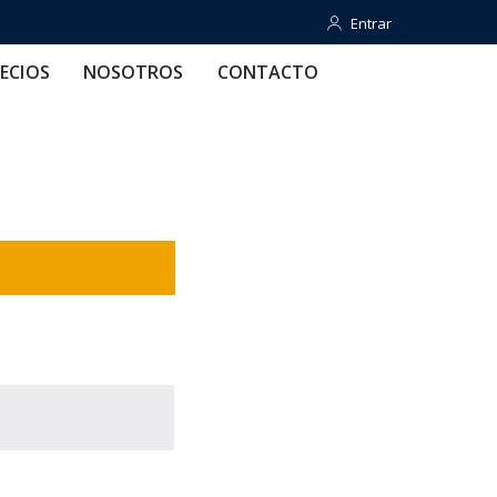
Entrar
Entrar
OTROS
CONTACTO
AYUDA
ECIOS
NOSOTROS
CONTACTO