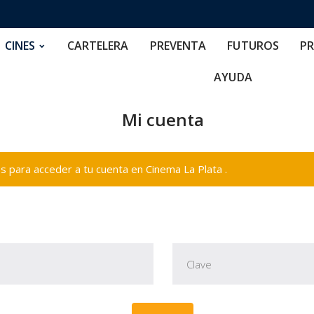
RTELERA
PREVENTA
FUTUROS
PRECIOS
NOS
CINES
CARTELERA
PREVENTA
FUTUROS
PR
AYUDA
Mi cuenta
 para acceder a tu cuenta en Cinema La Plata .