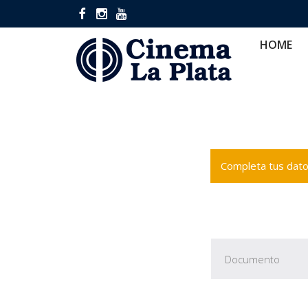
HOME
CINES
CA
HOME
Completa tus datos