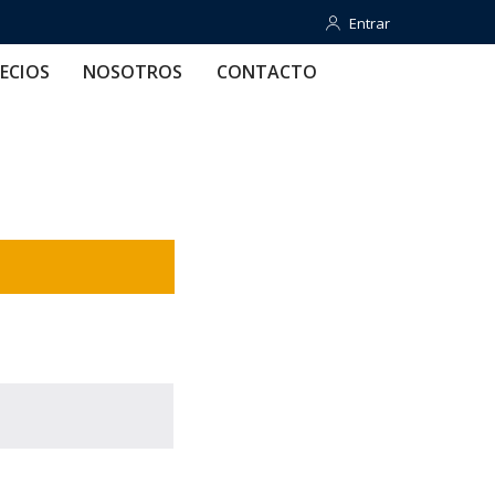
Entrar
Entrar
OTROS
CONTACTO
AYUDA
ECIOS
NOSOTROS
CONTACTO