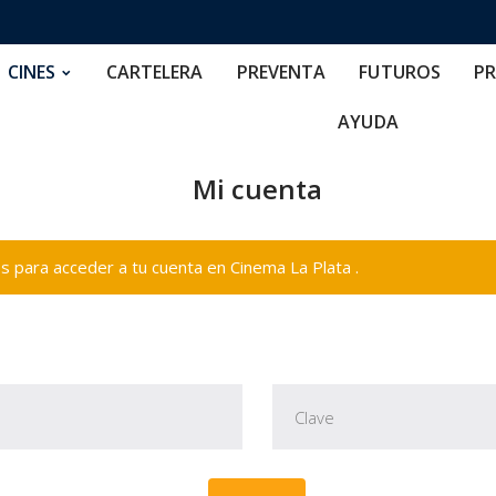
RTELERA
PREVENTA
FUTUROS
PRECIOS
NOS
CINES
CARTELERA
PREVENTA
FUTUROS
PR
AYUDA
Mi cuenta
 para acceder a tu cuenta en Cinema La Plata .