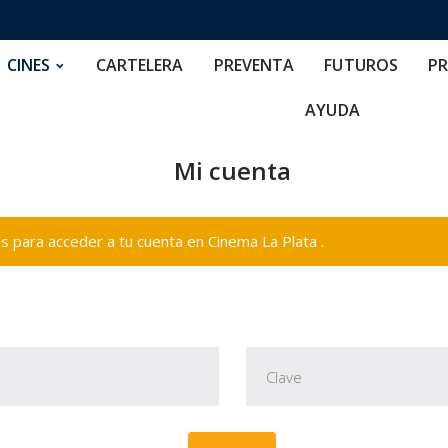
RTELERA
PREVENTA
FUTUROS
PRECIOS
NOS
CINES
CARTELERA
PREVENTA
FUTUROS
PR
AYUDA
Mi cuenta
 para acceder a tu cuenta en Cinema La Plata .