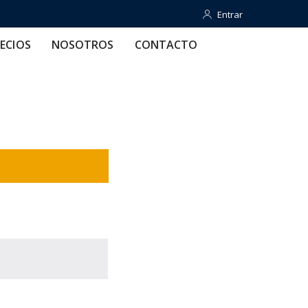
Entrar
Entrar
OTROS
CONTACTO
AYUDA
ECIOS
NOSOTROS
CONTACTO