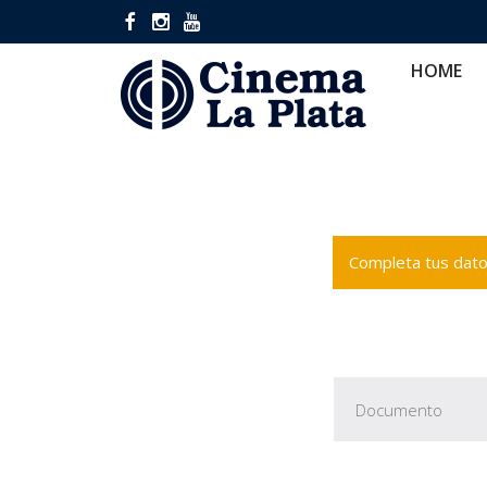
HOME
CINES
CA
HOME
Completa tus datos