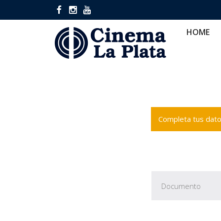
HOME
CINES
CA
HOME
Completa tus datos