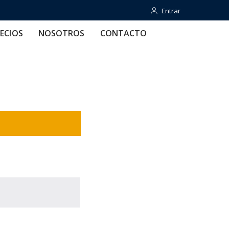
Entrar
Entrar
OTROS
CONTACTO
AYUDA
ECIOS
NOSOTROS
CONTACTO