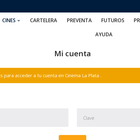
RTELERA
PREVENTA
FUTUROS
PRECIOS
NOS
CINES
CARTELERA
PREVENTA
FUTUROS
PR
AYUDA
Mi cuenta
 para acceder a tu cuenta en Cinema La Plata .