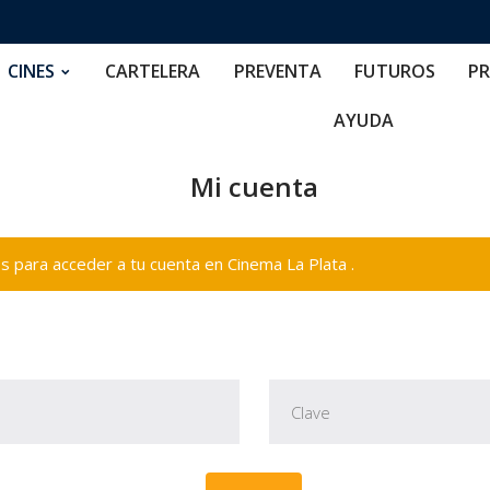
RTELERA
PREVENTA
FUTUROS
PRECIOS
NOS
CINES
CARTELERA
PREVENTA
FUTUROS
PR
AYUDA
Mi cuenta
 para acceder a tu cuenta en Cinema La Plata .