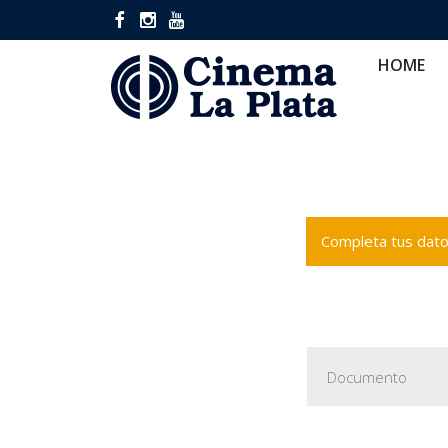
HOME
CINES
CA
HOME
Completa tus datos