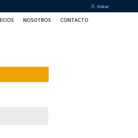
Entrar
Entrar
OTROS
CONTACTO
AYUDA
ECIOS
NOSOTROS
CONTACTO