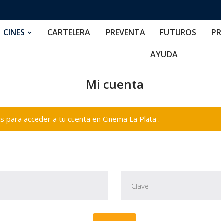
RTELERA
PREVENTA
FUTUROS
PRECIOS
NOS
CINES
CARTELERA
PREVENTA
FUTUROS
PR
AYUDA
Mi cuenta
 para acceder a tu cuenta en Cinema La Plata .