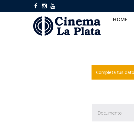
HOME
CINES
CA
HOME
Completa tus datos