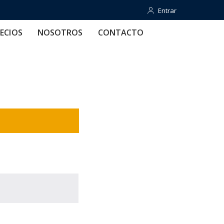
Entrar
Entrar
OTROS
CONTACTO
AYUDA
ECIOS
NOSOTROS
CONTACTO