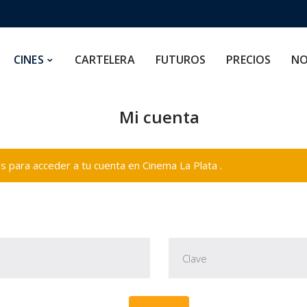
CARTELERA
FUTUROS
PRECIOS
NOSOTROS
CINES
CARTELERA
FUTUROS
PRECIOS
NO
Mi cuenta
 para acceder a tu cuenta en Cinema La Plata .