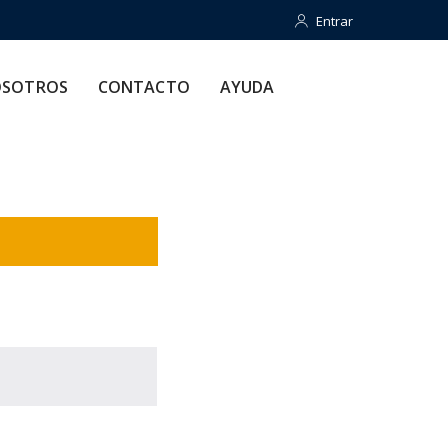
Entrar
Entrar
CONTACTO
AYUDA
SOTROS
CONTACTO
AYUDA