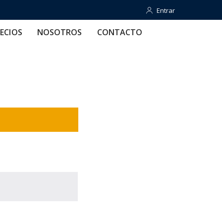
Entrar
Entrar
OTROS
CONTACTO
AYUDA
ECIOS
NOSOTROS
CONTACTO