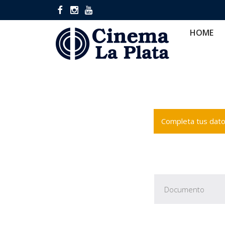
HOME
CINES
CA
HOME
Completa tus datos