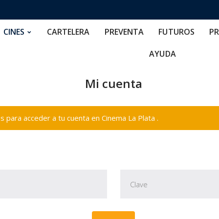
RTELERA
PREVENTA
FUTUROS
PRECIOS
NOS
CINES
CARTELERA
PREVENTA
FUTUROS
PR
AYUDA
Mi cuenta
 para acceder a tu cuenta en Cinema La Plata .