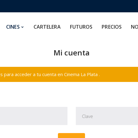
CARTELERA
FUTUROS
PRECIOS
NOSOTROS
CINES
CARTELERA
FUTUROS
PRECIOS
NO
Mi cuenta
 para acceder a tu cuenta en Cinema La Plata .