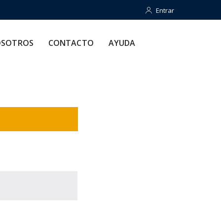
Entrar
Entrar
CONTACTO
AYUDA
SOTROS
CONTACTO
AYUDA