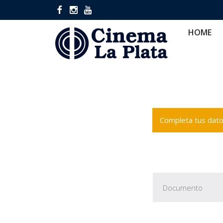
HOME
CINES
CA
HOME
Completa tus datos