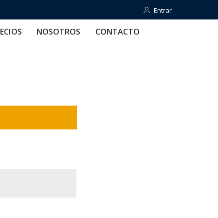
Entrar
Entrar
OTROS
CONTACTO
AYUDA
ECIOS
NOSOTROS
CONTACTO