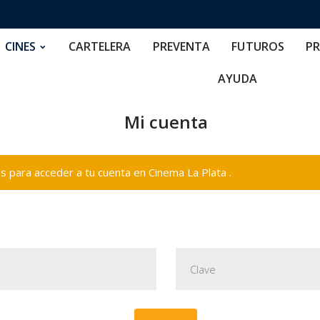
RTELERA
PREVENTA
FUTUROS
PRECIOS
NOS
CINES
CARTELERA
PREVENTA
FUTUROS
PR
AYUDA
Mi cuenta
 para acceder a tu cuenta en Cinema La Plata .