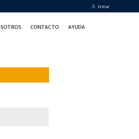
Entrar
Entrar
CONTACTO
AYUDA
SOTROS
CONTACTO
AYUDA