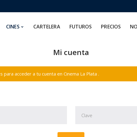
CARTELERA
FUTUROS
PRECIOS
NOSOTROS
CINES
CARTELERA
FUTUROS
PRECIOS
NO
Mi cuenta
 para acceder a tu cuenta en Cinema La Plata .