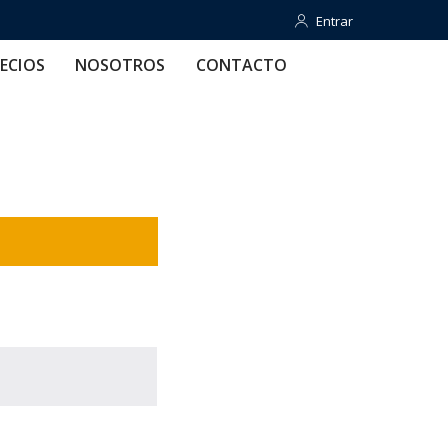
Entrar
Entrar
OTROS
CONTACTO
AYUDA
ECIOS
NOSOTROS
CONTACTO