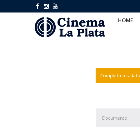
HOME
CINES
CA
HOME
Completa tus datos