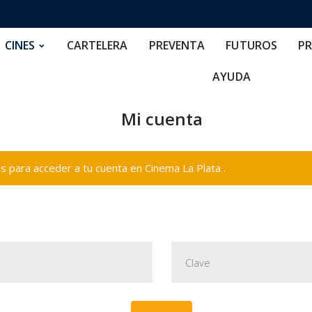
RTELERA
PREVENTA
FUTUROS
PRECIOS
NOS
CINES
CARTELERA
PREVENTA
FUTUROS
PR
AYUDA
Mi cuenta
 para acceder a tu cuenta en Cinema La Plata .