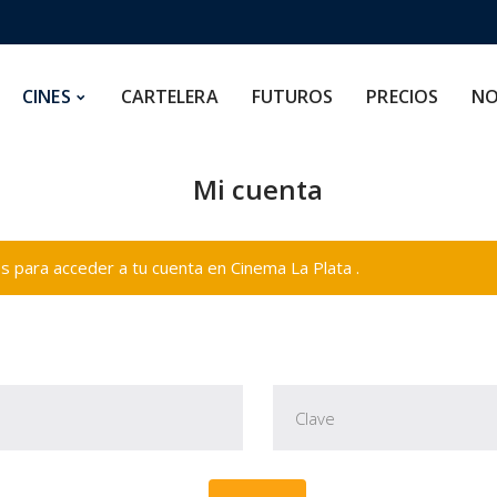
CARTELERA
FUTUROS
PRECIOS
NOSOTROS
CINES
CARTELERA
FUTUROS
PRECIOS
NO
Mi cuenta
 para acceder a tu cuenta en Cinema La Plata .