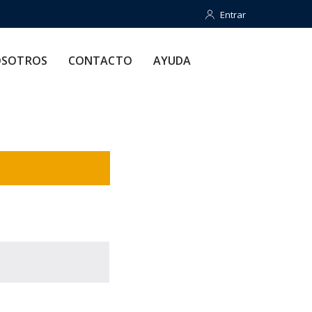
Entrar
Entrar
CONTACTO
AYUDA
SOTROS
CONTACTO
AYUDA