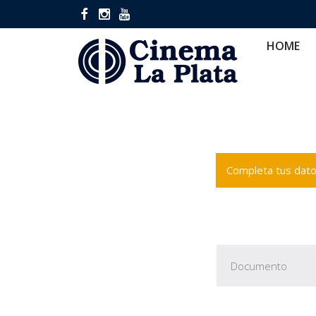
HOME
CINES
CA
HOME
Completa tus datos