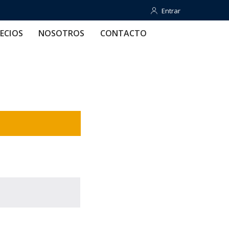
Entrar
Entrar
OTROS
CONTACTO
AYUDA
ECIOS
NOSOTROS
CONTACTO