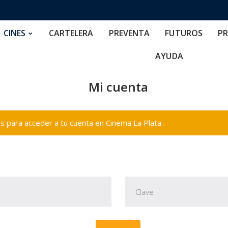
RTELERA
PREVENTA
FUTUROS
PRECIOS
NOS
CINES
CARTELERA
PREVENTA
FUTUROS
PR
AYUDA
Mi cuenta
 para acceder a tu cuenta en Cinema La Plata .