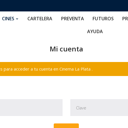
RTELERA
PREVENTA
FUTUROS
PRECIOS
NOS
CINES
CARTELERA
PREVENTA
FUTUROS
PR
AYUDA
Mi cuenta
 para acceder a tu cuenta en Cinema La Plata .