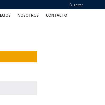
Entrar
Entrar
OTROS
CONTACTO
AYUDA
ECIOS
NOSOTROS
CONTACTO