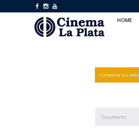
HOME
CINES
CA
HOME
Completa tus datos