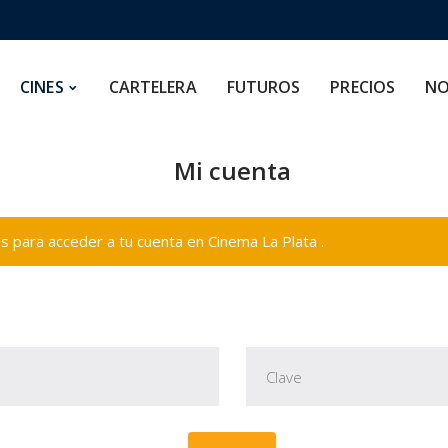
CARTELERA
FUTUROS
PRECIOS
NOSOTROS
CINES
CARTELERA
FUTUROS
PRECIOS
NO
Mi cuenta
 para acceder a tu cuenta en Cinema La Plata .