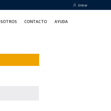
Entrar
Entrar
CONTACTO
AYUDA
SOTROS
CONTACTO
AYUDA