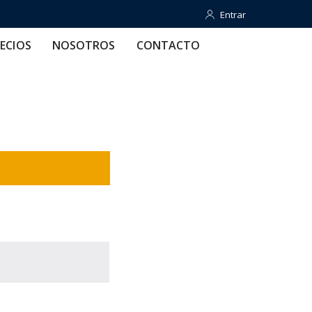
Entrar
Entrar
OTROS
CONTACTO
AYUDA
ECIOS
NOSOTROS
CONTACTO