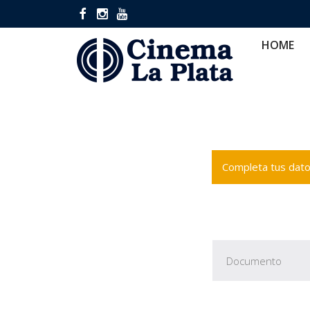
HOME
CINES
CA
HOME
Completa tus datos