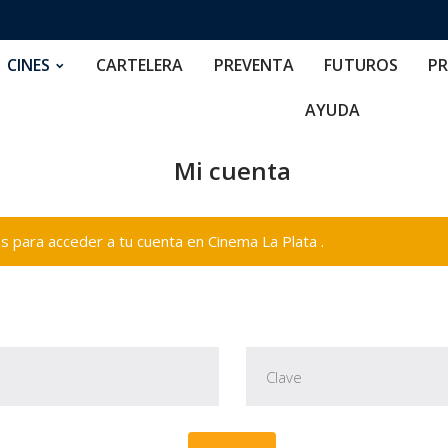
RTELERA
PREVENTA
FUTUROS
PRECIOS
NOS
CINES
CARTELERA
PREVENTA
FUTUROS
PR
AYUDA
Mi cuenta
 para acceder a tu cuenta en Cinema La Plata .