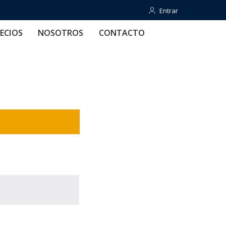
Entrar
Entrar
OTROS
CONTACTO
AYUDA
ECIOS
NOSOTROS
CONTACTO