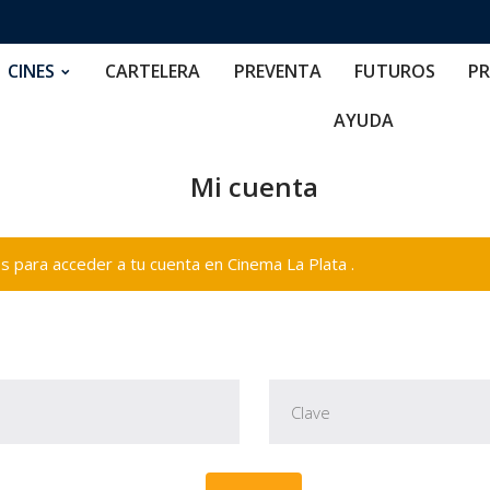
RTELERA
PREVENTA
FUTUROS
PRECIOS
NOS
CINES
CARTELERA
PREVENTA
FUTUROS
PR
AYUDA
Mi cuenta
 para acceder a tu cuenta en Cinema La Plata .