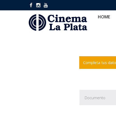
HOME
CINES
CA
HOME
Completa tus datos