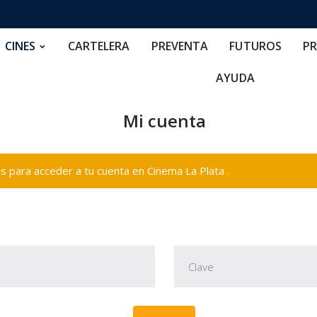
RTELERA
PREVENTA
FUTUROS
PRECIOS
NOS
CINES
CARTELERA
PREVENTA
FUTUROS
PR
AYUDA
Mi cuenta
 para acceder a tu cuenta en Cinema La Plata .