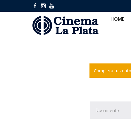
HOME
CINES
CA
HOME
Completa tus datos