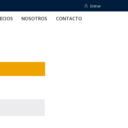
Entrar
Entrar
OTROS
CONTACTO
AYUDA
ECIOS
NOSOTROS
CONTACTO