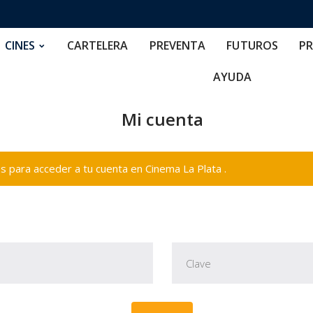
RTELERA
PREVENTA
FUTUROS
PRECIOS
NOS
CINES
CARTELERA
PREVENTA
FUTUROS
PR
AYUDA
Mi cuenta
 para acceder a tu cuenta en Cinema La Plata .