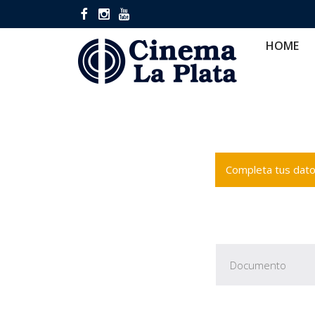
HOME
CINES
CA
HOME
Completa tus datos