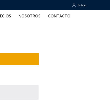
Entrar
Entrar
OTROS
CONTACTO
AYUDA
ECIOS
NOSOTROS
CONTACTO