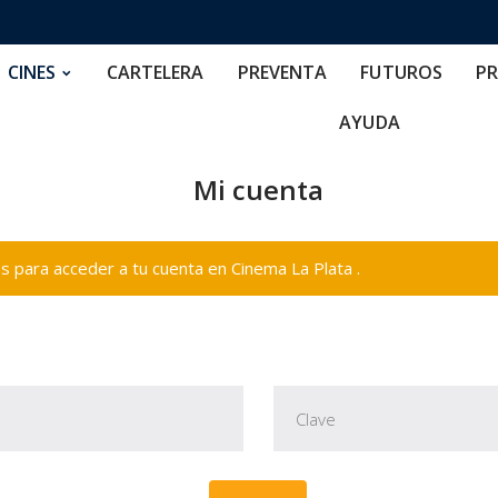
RTELERA
PREVENTA
FUTUROS
PRECIOS
NOS
CINES
CARTELERA
PREVENTA
FUTUROS
PR
AYUDA
Mi cuenta
 para acceder a tu cuenta en Cinema La Plata .