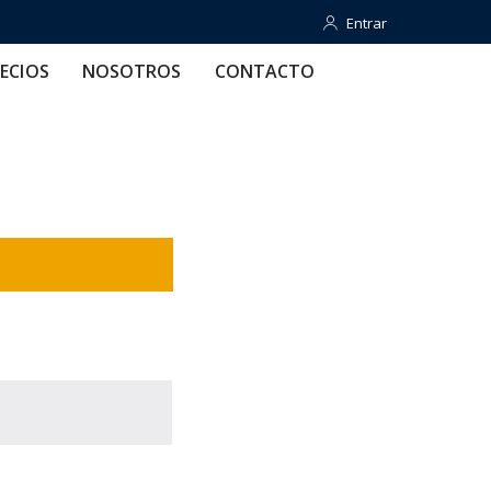
Entrar
Entrar
OTROS
CONTACTO
AYUDA
ECIOS
NOSOTROS
CONTACTO