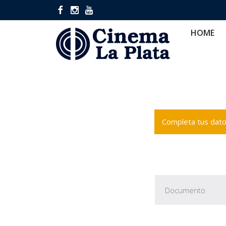
HOME
CINES
CA
HOME
Completa tus datos