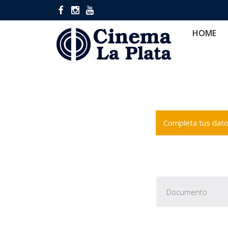
HOME
CINES
CA
HOME
Completa tus datos