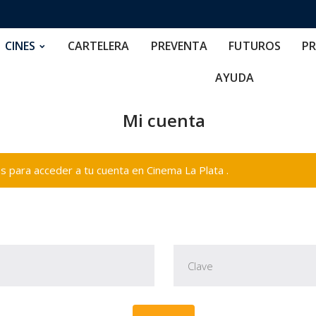
RTELERA
PREVENTA
FUTUROS
PRECIOS
NOS
CINES
CARTELERA
PREVENTA
FUTUROS
PR
AYUDA
Mi cuenta
 para acceder a tu cuenta en Cinema La Plata .