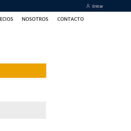
Entrar
Entrar
OTROS
CONTACTO
AYUDA
ECIOS
NOSOTROS
CONTACTO