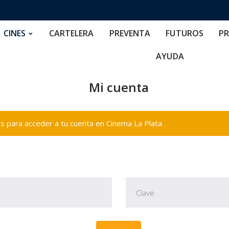
RTELERA
PREVENTA
FUTUROS
PRECIOS
NOS
CINES
CARTELERA
PREVENTA
FUTUROS
PR
AYUDA
Mi cuenta
 para acceder a tu cuenta en Cinema La Plata .