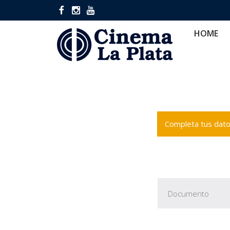
HOME
CINES
CA
HOME
Completa tus datos