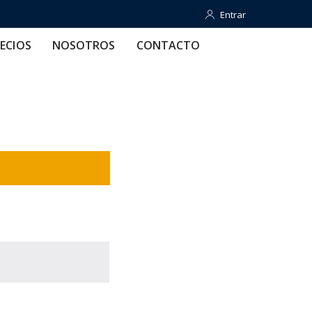
Entrar
Entrar
OTROS
CONTACTO
AYUDA
ECIOS
NOSOTROS
CONTACTO