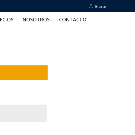
Entrar
Entrar
OTROS
CONTACTO
AYUDA
ECIOS
NOSOTROS
CONTACTO