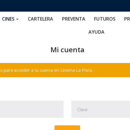
RTELERA
PREVENTA
FUTUROS
PRECIOS
NOS
CINES
CARTELERA
PREVENTA
FUTUROS
PR
AYUDA
Mi cuenta
 para acceder a tu cuenta en Cinema La Plata .