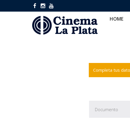
HOME
CINES
CA
HOME
Completa tus datos