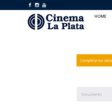
HOME
CINES
CA
HOME
Completa tus datos