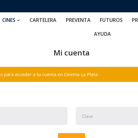
RTELERA
PREVENTA
FUTUROS
PRECIOS
NOS
CINES
CARTELERA
PREVENTA
FUTUROS
PR
AYUDA
Mi cuenta
 para acceder a tu cuenta en Cinema La Plata .