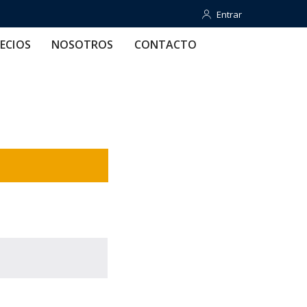
Entrar
Entrar
OTROS
CONTACTO
AYUDA
ECIOS
NOSOTROS
CONTACTO