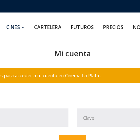
CARTELERA
FUTUROS
PRECIOS
NOSOTROS
CINES
CARTELERA
FUTUROS
PRECIOS
NO
Mi cuenta
 para acceder a tu cuenta en Cinema La Plata .