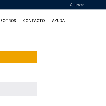
Entrar
Entrar
CONTACTO
AYUDA
SOTROS
CONTACTO
AYUDA