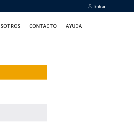
Entrar
Entrar
CONTACTO
AYUDA
SOTROS
CONTACTO
AYUDA