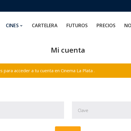
CARTELERA
FUTUROS
PRECIOS
NOSOTROS
CINES
CARTELERA
FUTUROS
PRECIOS
NO
Mi cuenta
 para acceder a tu cuenta en Cinema La Plata .